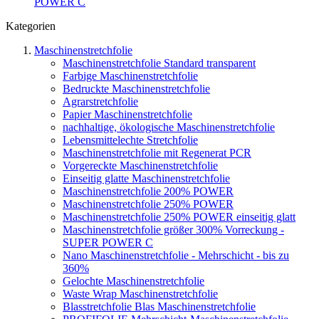
POWER C
Kategorien
Maschinenstretchfolie
Maschinenstretchfolie Standard transparent
Farbige Maschinenstretchfolie
Bedruckte Maschinenstretchfolie
Agrarstretchfolie
Papier Maschinenstretchfolie
nachhaltige, ökologische Maschinenstretchfolie
Lebensmittelechte Stretchfolie
Maschinenstretchfolie mit Regenerat PCR
Vorgereckte Maschinenstretchfolie
Einseitig glatte Maschinenstretchfolie
Maschinenstretchfolie 200% POWER
Maschinenstretchfolie 250% POWER
Maschinenstretchfolie 250% POWER einseitig glatt
Maschinenstretchfolie größer 300% Vorreckung -
SUPER POWER C
Nano Maschinenstretchfolie - Mehrschicht - bis zu
360%
Gelochte Maschinenstretchfolie
Waste Wrap Maschinenstretchfolie
Blasstretchfolie Blas Maschinenstretchfolie