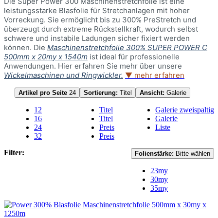
Die Super Power 300 Maschinenstretchfolie ist eine
leistungsstarke Blasfolie für Stretchanlagen mit hoher
Vorreckung. Sie ermöglicht bis zu 300% PreStretch und
überzeugt durch extreme Rückstellkraft, wodurch selbst
schwere und instabile Ladungen sicher fixiert werden
können. Die
Maschinenstretchfolie 300% SUPER POWER C
500mm x 20my x 1540m
ist ideal für professionelle
Anwendungen. Hier erfahren Sie mehr über unsere
Wickelmaschinen und Ringwickler.
▼ mehr erfahren
Artikel pro Seite
24
Sortierung:
Titel
Ansicht:
Galerie
12
Titel
Galerie zweispaltig
16
Titel
Galerie
24
Preis
Liste
32
Preis
Filter:
Folienstärke:
Bitte wählen
23my
30my
35my