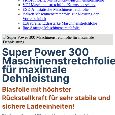
PROFIFOLIE Mehrschicht-Maschinenstretchfolie
VCI Maschinenstretchfolie Korrosionsschutz
ESD Antistatische Maschinenstretchfolie
Balken Maschinenstretchfolie zur Messung der
Vorreckeinheit
Extrabreite/ Extrastarke Maschinenstretchfolie
Ihre Anfrage Maschinenstretchfolie
Super Power 300
Maschinenstretchfoli
für maximale
Dehnleistung
Blasfolie mit höchster
Rückstellkraft für sehr stabile und
sichere Ladeeinheiten!