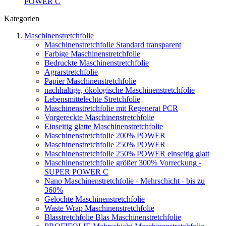
POWER C
Kategorien
Maschinenstretchfolie
Maschinenstretchfolie Standard transparent
Farbige Maschinenstretchfolie
Bedruckte Maschinenstretchfolie
Agrarstretchfolie
Papier Maschinenstretchfolie
nachhaltige, ökologische Maschinenstretchfolie
Lebensmittelechte Stretchfolie
Maschinenstretchfolie mit Regenerat PCR
Vorgereckte Maschinenstretchfolie
Einseitig glatte Maschinenstretchfolie
Maschinenstretchfolie 200% POWER
Maschinenstretchfolie 250% POWER
Maschinenstretchfolie 250% POWER einseitig glatt
Maschinenstretchfolie größer 300% Vorreckung -
SUPER POWER C
Nano Maschinenstretchfolie - Mehrschicht - bis zu
360%
Gelochte Maschinenstretchfolie
Waste Wrap Maschinenstretchfolie
Blasstretchfolie Blas Maschinenstretchfolie