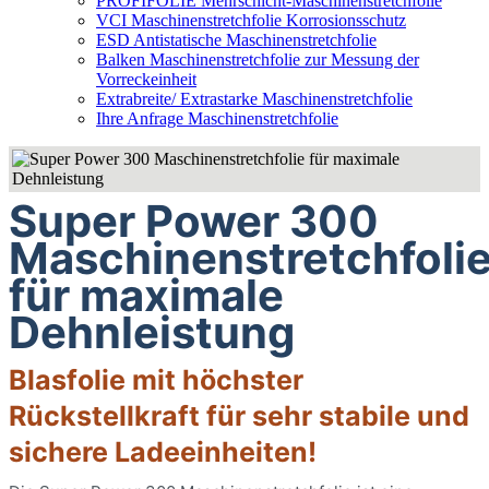
PROFIFOLIE Mehrschicht-Maschinenstretchfolie
VCI Maschinenstretchfolie Korrosionsschutz
ESD Antistatische Maschinenstretchfolie
Balken Maschinenstretchfolie zur Messung der
Vorreckeinheit
Extrabreite/ Extrastarke Maschinenstretchfolie
Ihre Anfrage Maschinenstretchfolie
Super Power 300
Maschinenstretchfoli
für maximale
Dehnleistung
Blasfolie mit höchster
Rückstellkraft für sehr stabile und
sichere Ladeeinheiten!