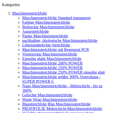
Kategorien
Maschinenstretchfolie
Maschinenstretchfolie Standard transparent
Farbige Maschinenstretchfolie
Bedruckte Maschinenstretchfolie
Agrarstretchfolie
Papier Maschinenstretchfolie
nachhaltige, ökologische Maschinenstretchfolie
Lebensmittelechte Stretchfolie
Maschinenstretchfolie mit Regenerat PCR
Vorgereckte Maschinenstretchfolie
Einseitig glatte Maschinenstretchfolie
Maschinenstretchfolie 200% POWER
Maschinenstretchfolie 250% POWER
Maschinenstretchfolie 250% POWER einseitig glatt
Maschinenstretchfolie größer 300% Vorreckung -
SUPER POWER C
Nano Maschinenstretchfolie - Mehrschicht - bis zu
360%
Gelochte Maschinenstretchfolie
Waste Wrap Maschinenstretchfolie
Blasstretchfolie Blas Maschinenstretchfolie
PROFIFOLIE Mehrschicht-Maschinenstretchfolie