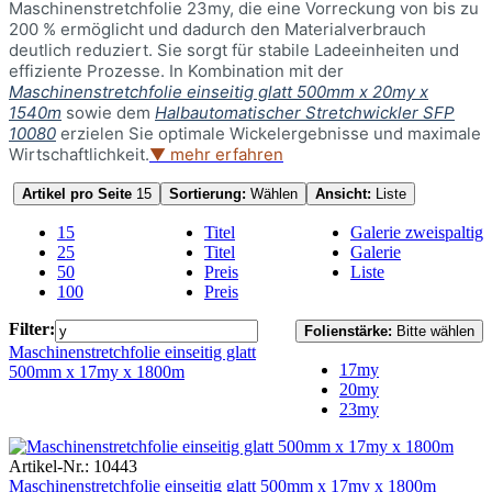
Maschinenstretchfolie 23my, die eine Vorreckung von bis zu
200 % ermöglicht und dadurch den Materialverbrauch
deutlich reduziert. Sie sorgt für stabile Ladeeinheiten und
effiziente Prozesse. In Kombination mit der
Maschinenstretchfolie einseitig glatt 500mm x 20my x
1540m
sowie dem
Halbautomatischer Stretchwickler SFP
10080
erzielen Sie optimale Wickelergebnisse und maximale
Wirtschaftlichkeit.
▼ mehr erfahren
Artikel pro Seite
15
Sortierung:
Wählen
Ansicht:
Liste
15
Titel
Galerie zweispaltig
25
Titel
Galerie
50
Preis
Liste
100
Preis
Filter:
Folienstärke:
Bitte wählen
Maschinenstretchfolie einseitig glatt
17my
500mm x 17my x 1800m
20my
23my
Artikel-Nr.: 10443
Maschinenstretchfolie einseitig glatt 500mm x 17my x 1800m