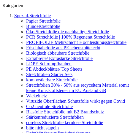
Kategorien
Spezial-Stretchfolie
Papier Stretchfolie
Bündelstretchfolie
Öko Stretchfolie die nachhaltige Stretchfolie
PCR Stretchfolie | 100% Regenerat Stretchfolie
PROFIFOLIE Mehrschicht-Hochleistungsstretchfolie
Frischhaltefolie aus PE lebensmittelecht
Biologisch abbaubare Stretchfolie
Extrabreite/ Extrastarke Stretchfolie
LDPE Schrumpfhauben
PE Abdeckblätter/ Top Sheets
Stretchfolien Starter-Sets
kompostierbare Stretchfolie
Stretchfolien 30% - 50% aus recyceltem Material somit
keine Kunststoffsteuer im EU Ausland GB
Wickelnetz
Viruzide Oberflächen Schutzfolie wirkt gegen Covid
Co2 neutrale Stretchfolie
Blasfolie Stretchfolie mit B2 Brandschutz
Stärkenreduzierte Stretchfolien
coreless Stretchfolie kernlose Stretchfolie
bitte nicht stapeln