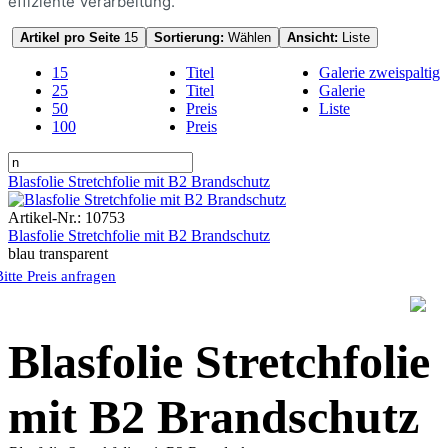
effiziente Verarbeitung.
Artikel pro Seite
15
Sortierung:
Wählen
Ansicht:
Liste
15
Titel
Galerie zweispaltig
25
Titel
Galerie
50
Preis
Liste
100
Preis
Blasfolie Stretchfolie mit B2 Brandschutz
Artikel-Nr.: 10753
Blasfolie Stretchfolie mit B2 Brandschutz
blau transparent
Bitte Preis anfragen
Blasfolie Stretchfolie
mit B2 Brandschutz